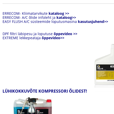
ERRECOM- Kliimatarvikute
kataloog
>>
ERRECOM- A/C õlide infoleht ja
kataloog>>
EASY FLUSH A/C süsteemide loputusmasina
kasutusjuhend>>
DPF filtri läbipesu ja loputuse
õppevideo >>
EXTREME lekkepeataja
õppevideo>>
LÜHIKOKKUVÕTE KOMPRESSORI ÕLIDEST!