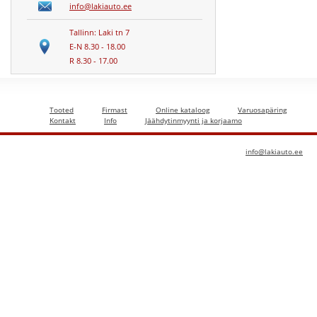
info@lakiauto.ee
Tallinn: Laki tn 7
E-N 8.30 - 18.00
R 8.30 - 17.00
Tooted
Firmast
Online kataloog
Varuosapäring
Kontakt
Info
Jäähdytinmyynti ja korjaamo
info@lakiauto.ee