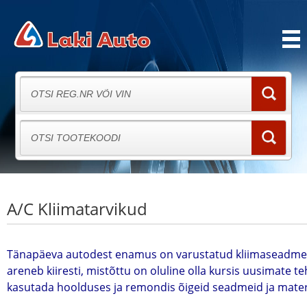
A/C Kliimatarvikud
Tänapäeva autodest enamus on varustatud kliimaseadme
areneb kiiresti, mistõttu on oluline olla kursis uusimate t
kasutada hoolduses ja remondis õigeid seadmeid ja mater