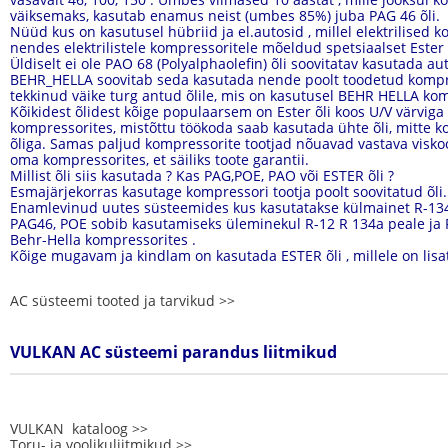
väiksemaks, kasutab enamus neist (umbes 85%) juba PAG 46 õli.
Nüüd kus on kasutusel hübriid ja el.autosid , millel elektrilised 
nendes elektrilistele kompressoritele mõeldud spetsiaalset Ester
Üldiselt ei ole PAO 68 (Polyalphaolefin) õli soovitatav kasutada a
BEHR_HELLA soovitab seda kasutada nende poolt toodetud kompre
tekkinud väike turg antud õlile, mis on kasutusel BEHR HELLA ko
Kõikidest õlidest kõige populaarsem on Ester õli koos U/V värviga 
kompressorites, mistõttu töökoda saab kasutada ühte õli, mitte 
õliga. Samas paljud kompressorite tootjad nõuavad vastava visko
oma kompressorites, et säiliks toote garantii.
Millist õli siis kasutada ? Kas PAG,POE, PAO või ESTER õli ?
Esmajärjekorras kasutage kompressori tootja poolt soovitatud õli
Enamlevinud uutes süsteemides kus kasutatakse külmainet R-134
PAG46, POE sobib kasutamiseks üleminekul R-12 R 134a peale ja P
Behr-Hella kompressorites .
Kõige mugavam ja kindlam on kasutada ESTER õli , millele on lisa
AC süsteemi tooted ja tarvikud >>
VULKAN AC süsteemi parandus liitmikud
VULKAN kataloog >>
Toru- ja voolikuliitmikud >>