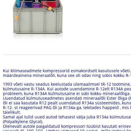
Kui kliimaseadmete kompressorid esmakordselt kasutusele võeti,
määrdeainena mineraalõli, kuna see oli odav ning sobis kokku R
1993 võeti vastu seadus keelustada
ülemaailmsel t
R-12 tootmine, 
külmutusaine R-134A. Kui autode uuendamine R-12
e
lt R134A
pea
probleem
, kuna R134A külmutusaine ei sobi kokku mineraalõliga.
U
uendatud külmutuseadmetes
asendati mineraalõli Ester õliga (P
õli ei saa kasutata R12 pealt uuendatud R134a süsteemides, kuna
R-12- st reageerivad PAG õli ja R134a-ga, tekitades happeid , mis
täielikult.
Samal ajal tulid uued autod tehasest välja juba R134a külmutusai
(Polyalkylene Glycol).
Olenevalt autole paigaldatud kompressori tüübist kasutati erinev
vasavalt 46, 100, 150 . Umbes viimased 10 aastat , mille jooksu